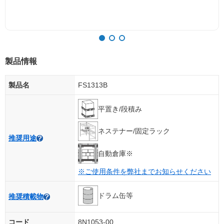
製品情報
製品名
FS1313B
平置き/段積み
ネステナー/固定ラック
推奨用途
自動倉庫※
※ご使用条件を弊社までお知らせください
ドラム缶等
推奨積載物
コード
8N1053-00