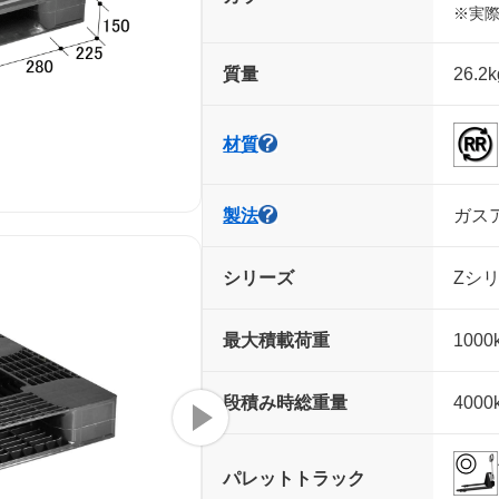
※実
質量
26.2k
材質
製法
ガス
シリーズ
Zシリ
最大積載荷重
1000
段積み時
総重量
4000
パレット
トラック