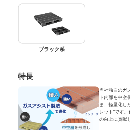
ブラック系
特長
当社独自のガ
ト内部を中空
ま、軽量化し
レット”です
の向上に貢献