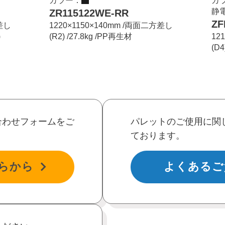
カラー：
カ
静
ZR115122WE-RR
ZF
方差し
1220×1150×140mm /両面二方差し
)
(R2) /27.8kg /PP再生材
12
(D4
合わせフォームをご
パレットのご使用に関
ております。
らから
よくあるご