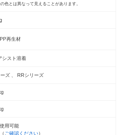
際の色とは異なって見えることがあります。
g
PP再生材
アシスト溶着
ーズ 、 RRシリーズ
kg
kg
使用可能
（
ご確認ください
）