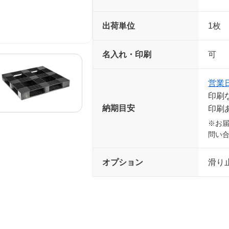
出荷単位
1枚
名入れ・印刷
可 
営業
印刷
納期目安
印刷
※お
問い
オプション
滑り