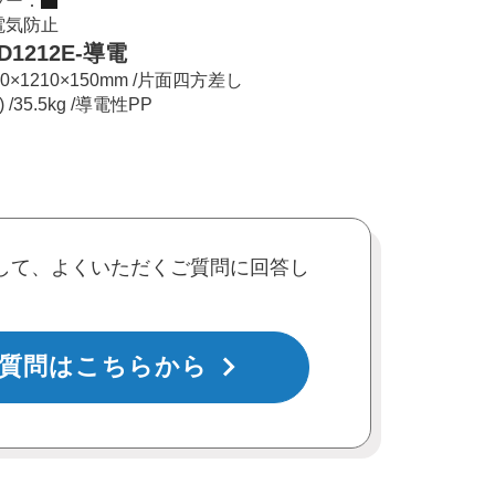
ラー：
電気防止
D1212E-導電
10×1210×150mm /片面四方差し
) /35.5kg /導電性PP
して、よくいただくご質問に回答し
質問はこちらから