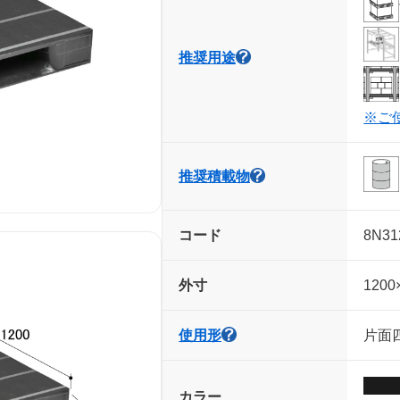
推奨用途
※ご
推奨積載物
コード
8N31
外寸
1200
使用形
片面四
カラー