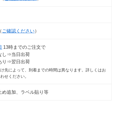
（
ご確認ください
）
日
13時までのご注文で
なし⇒当日出荷
あり⇒翌日出荷
届け先によって、到着までの時間は異なります。詳しくはお
合わせください。
止め追加、ラベル貼り等