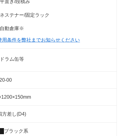
平置き/段積み
ネステナー/固定ラック
自動倉庫※
使用条件を弊社までお知らせください
ドラム缶等
20-00
×1200×150mm
方差し(D4)
ブラック系