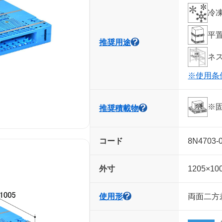
冷
平置
推奨用途
ネ
※使用条
※
推奨積載物
コード
8N4703-
外寸
1205×10
使用形
両面二方差