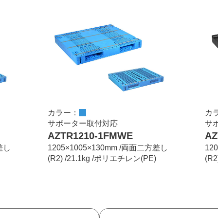
カラー：
カ
サポーター取付対応
サ
AZTR1210-1FMWE
AZ
方差し
1205×1005×130mm /両面二方差し
12
(R2) /21.1kg /ポリエチレン(PE)
(R2