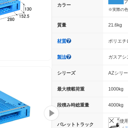
カラー
※実際の
質量
21.6kg
材質
ポリエチレ
製法
ガスアシ
シリーズ
AZシリ
最大積載荷重
1000kg
段積み時
総重量
4000kg
使
パレット
トラック