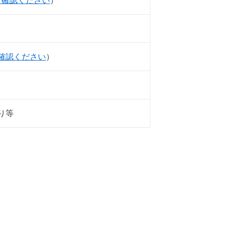
ご確認ください
）
確認ください
）
り等