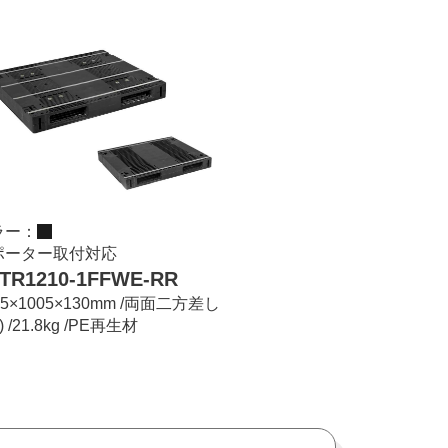
ラー：
ポーター取付対応
TR1210-1FFWE-RR
05×1005×130mm /両面二方差し
) /21.8kg /PE再生材