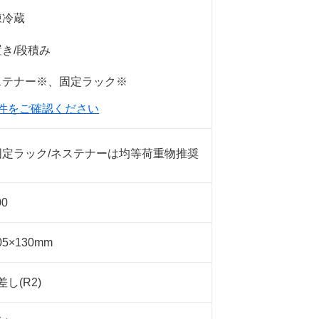
凍冷蔵
き/段積み
ステナー※、固定ラック※
件をご確認ください
固定ラック/ネステナーは均等荷重物推奨
00
05×130mm
し(R2)