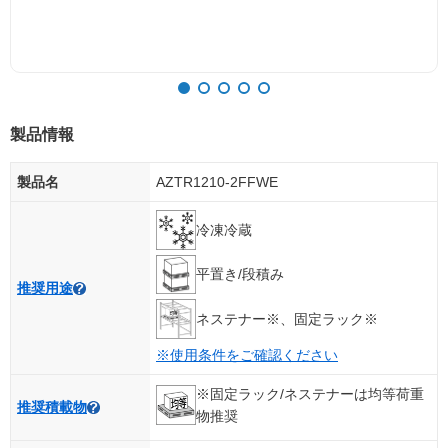
製品情報
製品名
AZTR1210-2FFWE
冷凍冷蔵
平置き/段積み
推奨用途
ネステナー※、固定ラック※
※使用条件をご確認ください
※固定ラック/ネステナーは均等荷重
推奨積載物
物推奨