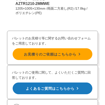
AZTR1210-2MMWE
AZT
1205×1005×130mm /両面二方差し(R2) /17.8kg /
1205
ポリエチレン(PE)
ポリエ
パレットのお見積り等に関するお問い合わせフォーム
をご用意しております。
お見積りのご依頼はこちらから
パレットのご使用に関して、よくいただくご質問に回
答しております。
よくあるご質問はこちらから