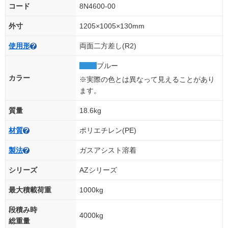
コード
8N4600-00
外寸
1205×1005×130mm
使用形
両面二方差し(R2)
ブルー
カラー
※実際の色とは異なって見えることがあり
ます。
質量
18.6kg
材質
ポリエチレン(PE)
製法
ガスアシスト溶着
シリーズ
AZシリーズ
最大積載荷重
1000kg
段積み時
4000kg
総重量