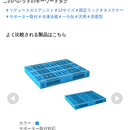
このパレットのキーワードタグ
＃リデュースガスアシスト
＃12サイズ
＃固定ラック
＃ネステナー
＃サポーター取付
＃冷凍冷蔵
＃一斗缶
＃汎用
＃溶着型
よく比較される製品はこちら
カラー：
カラ
サポーター取付対応
サポ