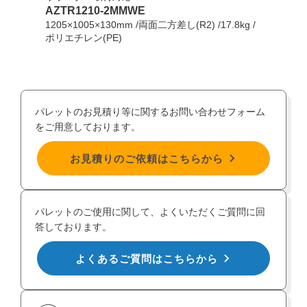
AZTR1210-2MMWE
AZT
1205×1005×130mm /両面二方差し(R2) /17.8kg /
1205
ポリエチレン(PE)
ポリエ
パレットのお見積り等に関するお問い合わせフォーム
をご用意しております。
お見積りのご依頼はこちらから
パレットのご使用に関して、よくいただくご質問に回
答しております。
よくあるご質問はこちらから