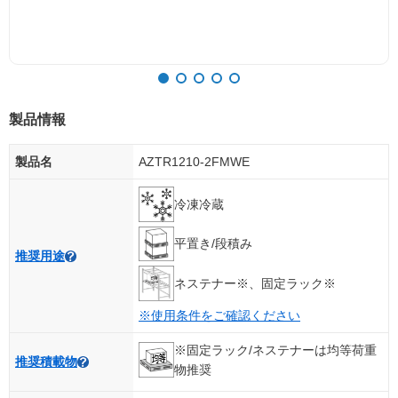
製品情報
製品名
AZTR1210-2FMWE
冷凍冷蔵
平置き/段積み
推奨用途
ネステナー※、固定ラック※
※使用条件をご確認ください
※固定ラック/ネステナーは均等荷重
推奨積載物
物推奨