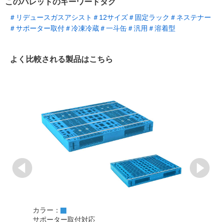
このパレットのキーワードタグ
＃リデュースガスアシスト
＃12サイズ
＃固定ラック
＃ネステナー
＃サポーター取付
＃冷凍冷蔵
＃一斗缶
＃汎用
＃溶着型
よく比較される製品はこちら
カラー：
カラ
サポーター取付対応
サポ