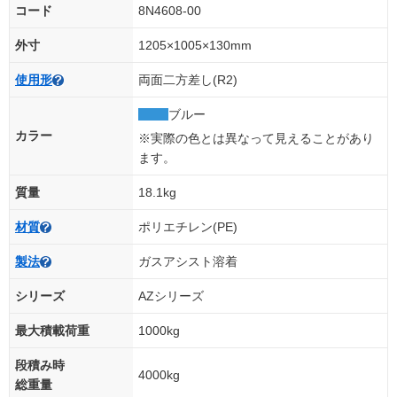
コード
8N4608-00
外寸
1205×1005×130mm
使用形
両面二方差し(R2)
ブルー
カラー
※実際の色とは異なって見えることがあり
ます。
質量
18.1kg
材質
ポリエチレン(PE)
製法
ガスアシスト溶着
シリーズ
AZシリーズ
最大積載荷重
1000kg
段積み時
4000kg
総重量