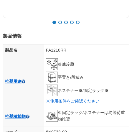
製品情報
製品名
FA1210RR
冷凍冷蔵
平置き/段積み
推奨用途
ネステナー※/固定ラック※
※使用条件をご確認ください
※固定ラック/ネステナーは均等荷重
推奨積載物
物推奨