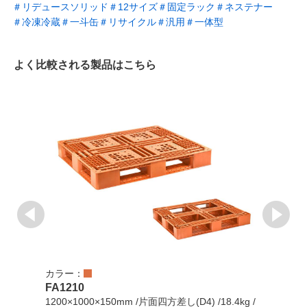
＃リデュースソリッド
＃12サイズ
＃固定ラック
＃ネステナー
＃冷凍冷蔵
＃一斗缶
＃リサイクル
＃汎用
＃一体型
よく比較される製品はこちら
カラー：
カラ
FA1210
FA1
1200×1000×150mm /片面四方差し(D4) /18.4kg /
120