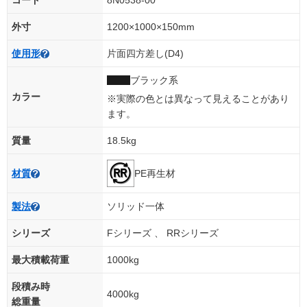
コード
8N0538-00
外寸
1200×1000×150mm
使用形
片面四方差し(D4)
ブラック系
カラー
※実際の色とは異なって見えることがあり
ます。
質量
18.5kg
PE再生材
材質
製法
ソリッド一体
シリーズ
Fシリーズ 、 RRシリーズ
最大積載荷重
1000kg
段積み時
4000kg
総重量