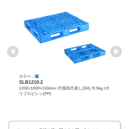
カラー：
カラ
SLB1210-2
SLB
1200×1000×150mm /片面四方差し(D4) /9.5kg /ポ
120
リプロピレン(PP)
/PP