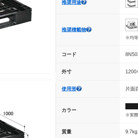
推奨用途
推奨積載物
※均
コード
8N50
外寸
1200
使用形
片面四
カラー
※実
質量
9.7kg