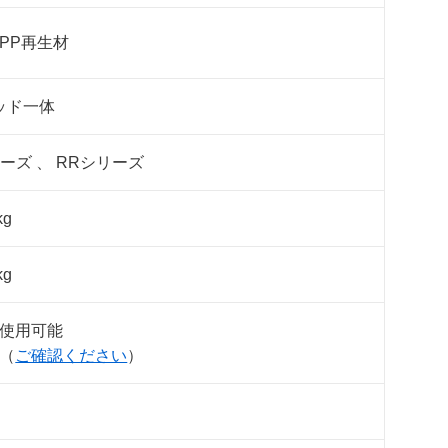
PP再生材
ッド一体
ーズ 、 RRシリーズ
kg
kg
使用可能
（
ご確認ください
）