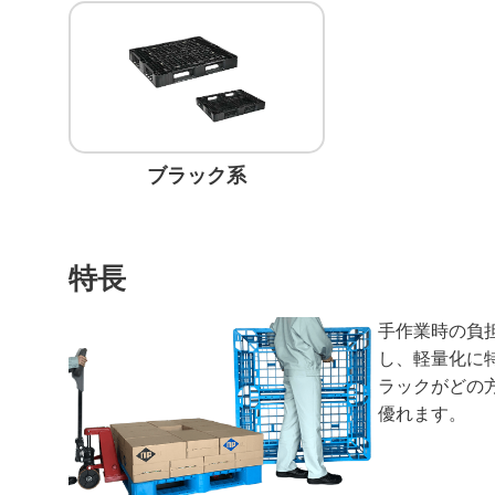
ブラック系
特長
手作業時の負
し、軽量化に
ラックがどの
優れます。