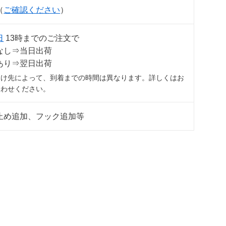
（
ご確認ください
）
日
13時までのご注文で
なし⇒当日出荷
あり⇒翌日出荷
届け先によって、到着までの時間は異なります。詳しくはお
合わせください。
止め追加、フック追加等