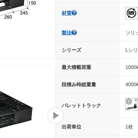
材質
製法
ソリ
シリーズ
Lシリ
最大積載荷重
1000
段積み時
総重量
4000
パレット
トラック
出荷単位
1枚