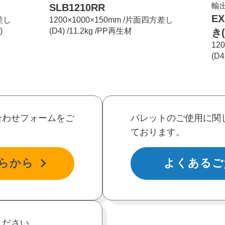
輸
SLB1210RR
EX
方差し
1200×1000×150mm /片面四方差し
)
(D4) /11.2kg /PP再生材
き
12
(D4
合わせフォームをご
パレットのご使用に関
ております。
らから
よくあるご
ください。