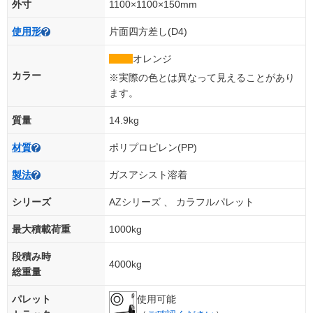
外寸
1100×1100×150mm
使用形
片面四方差し(D4)
オレンジ
カラー
※実際の色とは異なって見えることがあり
ます。
質量
14.9kg
材質
ポリプロピレン(PP)
製法
ガスアシスト溶着
シリーズ
AZシリーズ 、 カラフルパレット
最大積載荷重
1000kg
段積み時
4000kg
総重量
パレット
使用可能