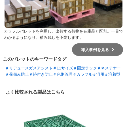
カラフルパレットを利用し、出荷する荷物を在庫品と区別。一目で
わかるようになり、積み残しを予防します。
導入事例を見る
このパレットのキーワードタグ
＃リデュースガスアシスト
＃11サイズ
＃固定ラック
＃ネステナー
＃荷傷み防止
＃跡付き防止
＃色別管理
＃カラフル
＃汎用
＃溶着型
よく比較される製品はこちら