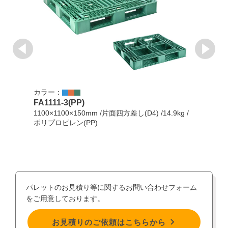
カラー：
カラ
軽量
FA1111-3(PP)
SLA
1100×1100×150mm /片面四方差し(D4) /14.9kg /
ポリプロピレン(PP)
1100
ポリ
パレットのお見積り等に関するお問い合わせフォーム
をご用意しております。
お見積りのご依頼はこちらから