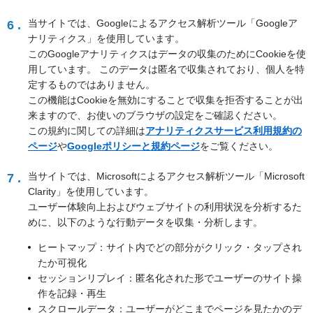
当サイトでは、Googleによるアクセス解析ツール「Googleア
6 .
ナリティクス」を使用しています。
このGoogleアナリティクスはデータの収集のためにCookieを使
用しています。
このデータは匿名で収集されており、個人を特
定するものではありません。
この機能はCookieを無効にすることで収集を拒否することが出
来ますので、お使いのブラウザの設定をご確認ください。
この規約に関しての詳細は
アナリティクスサービス利用規約の
ページ
や
Googleポリシーと規約ページ
をご覧ください。
当サイトでは、Microsoftによるアクセス解析ツール「Microsoft
7 .
Clarity」を使用しています。
ユーザー体験向上およびウェブサイトの利用状況を分析するた
めに、以下のような行動データを収集・分析します。
ヒートマップ：サイト内でどの部分がクリック・タップされ
たか可視化
セッションリプレイ：匿名化された形でユーザーのサイト操
作を記録・再生
スクロールデータ：ユーザーがどこまでページを見たかのデ