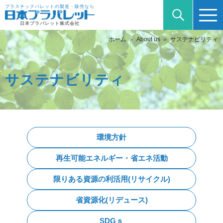
プラスチックパレットの製造・販売なら
日本プラパレット株式会社
ホーム
About us
サステナビリティ
サステナビリティ
環境方針
再生可能エネルギー・省エネ活動
限りある資源の利活用(リサイクル)
省資源化(リデュース)
SDGｓ