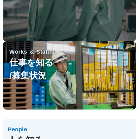
Works ＆ Status
仕事を知る
/募集状況
People