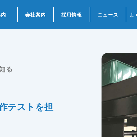
案内
会社案内
採用情報
ニュース
よ
知る
作テストを担