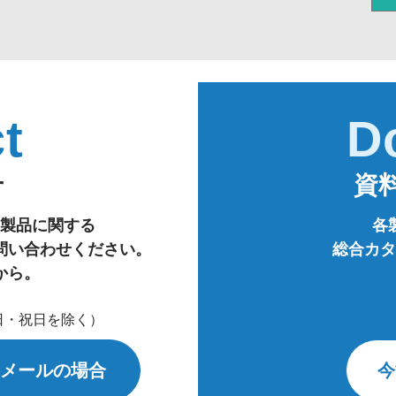
t
D
せ
資
製品に関する
各
問い合わせください。
総合カタ
から。
・日・祝日を除く）
メールの場合
今