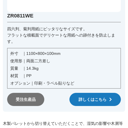
ZR0811WE
四六判、菊判用紙にピッタリなサイズです。
フラットな積載面でデリケートな用紙への跡付きを防止しま
す。
外寸 ｜
1100×800×100mm
使用形｜
両面二方差し
質量 ｜
14.3kg
材質 ｜
PP
オプション｜
印刷・ラベル貼りなど
受注生産品
詳しくはこちら
木製パレットから切り替えていただくことで、湿気の影響や木屑等