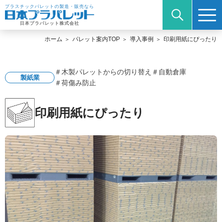
プラスチックパレットの製造・販売なら
日本プラパレット株式会社
ホーム
パレット案内TOP
導入事例
印刷用紙にぴったり
＃木製パレットからの切り替え
＃自動倉庫
製紙業
＃荷傷み防止
印刷用紙にぴったり