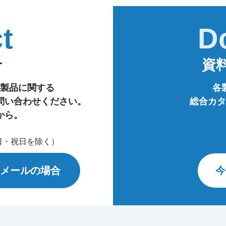
t
D
せ
資
製品に関する
各
問い合わせください。
総合カタ
から。
・日・祝日を除く）
メールの場合
今