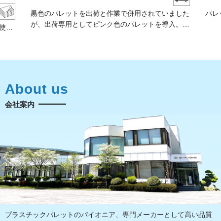
黒色のパレットを出荷と作業で併用されていました
パレ
が、出荷専用としてピンク色のパレットを導入。一
紛失
使用
目で出荷する荷物が識別できるようになり、積み残
自体
みを
し、積み忘れの予防に役立っています。
図り
に成
About us
会社案内
プラスチックパレットのパイオニア、専門メーカーとして高い品質