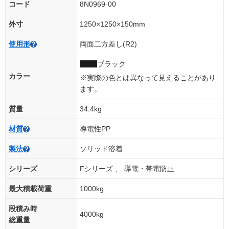
コード
8N0969-00
外寸
1250×1250×150mm
使用形
両面二方差し(R2)
ブラック
カラー
※実際の色とは異なって見えることがあり
ます。
質量
34.4kg
材質
導電性PP
製法
ソリッド溶着
シリーズ
Fシリーズ 、 導電・帯電防止
最大積載荷重
1000kg
段積み時
4000kg
総重量