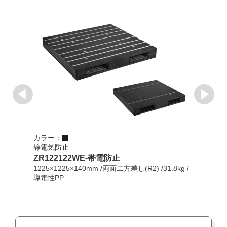
カラー：
カラ
静電気防止
FS1
ZR122122WE-帯電防止
124
1225×1225×140mm /両面二方差し(R2) /31.8kg /
リプロ
導電性PP