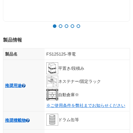
製品情報
製品名
FS125125-導電
平置き/段積み
ネステナー/固定ラック
推奨用途
自動倉庫※
※ご使用条件を弊社までお知らせください
ドラム缶等
推奨積載物