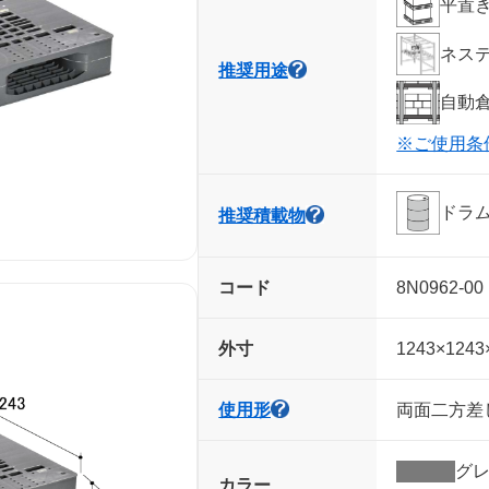
平置き
ネス
推奨用途
自動
※ご使用条
ドラ
推奨積載物
コード
8N0962-00
外寸
1243×124
使用形
両面二方差し
グ
カラー