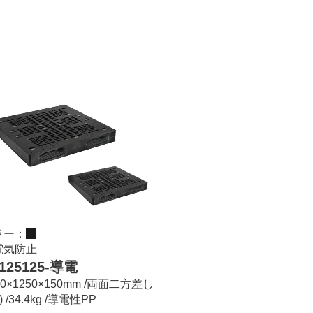
ラー：
電気防止
125125-導電
50×1250×150mm /両面二方差し
) /34.4kg /導電性PP