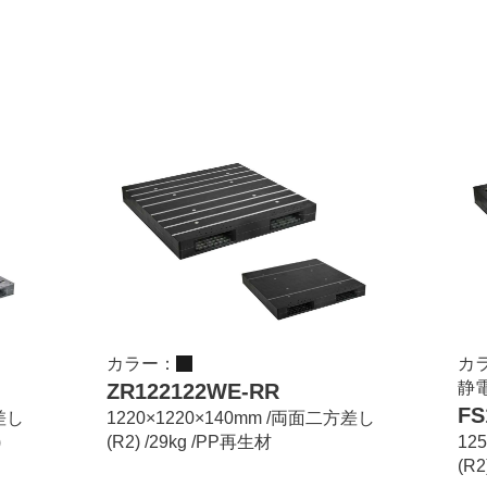
カラー：
カ
静
ZR122122WE-RR
FS
方差し
1220×1220×140mm /両面二方差し
)
(R2) /29kg /PP再生材
12
(R2