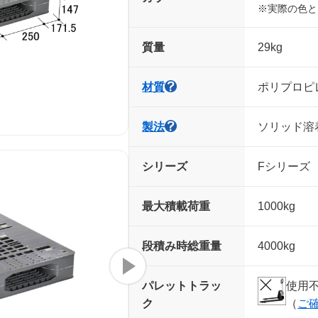
※実際の色と
質量
29kg
材質
ポリプロピレ
製法
ソリッド溶
シリーズ
Fシリーズ
最大積載荷重
1000kg
段積み時
総重量
4000kg
パレット
トラッ
使用
ク
（
ご