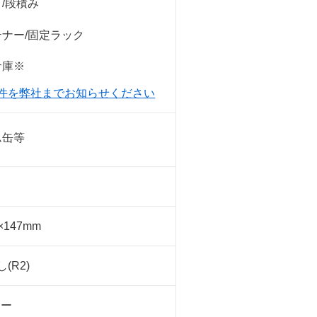
/段積み
テナー/固定ラック
倉庫※
件を弊社までお知らせください
ム缶等
3×147mm
(R2)
レー