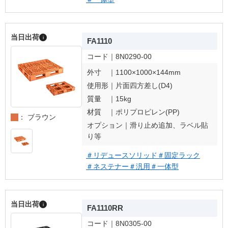
当日出荷
i
FA1110
コード｜
8N0290-00
外寸 ｜
1100×1000×144mm
使用形｜
片面四方差し(D4)
質量 ｜
15kg
材質 ｜
ポリプロピレン(PP)
： ブラウン
オプション｜
滑り止め追加、ラベル貼
り等
＃リデュースソリッド
＃固定ラック
＃ネステナー
＃汎用
＃一体型
当日出荷
i
FA1110RR
コード｜
8N0305-00