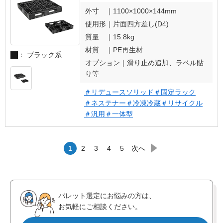
外寸 ｜
1100×1000×144mm
使用形｜
片面四方差し(D4)
質量 ｜
15.8kg
材質 ｜
PE再生材
： ブラック系
オプション｜
滑り止め追加、ラベル貼
り等
＃リデュースソリッド
＃固定ラック
＃ネステナー
＃冷凍冷蔵
＃リサイクル
＃汎用
＃一体型
1
2
3
4
5
次へ
パレット選定にお悩みの方は、
お気軽にご相談ください。