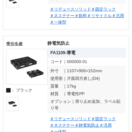
＃リデュースソリッド
＃固定ラック
＃ネステナー
＃飲料
＃リサイクル
＃汎用
＃一体型
静電気防止
受注生産
FA1109-導電
コード｜
000000-01
外寸 ｜
1107×906×152mm
使用形｜
片面四方差し(D4)
質量 ｜
17kg
： ブラック
材質 ｜
導電性PP
オプション｜
滑り止め追加、ラベル貼
り等
＃リデュースソリッド
＃固定ラック
＃ネステナー
＃静電気防止
＃汎用
＃一体型