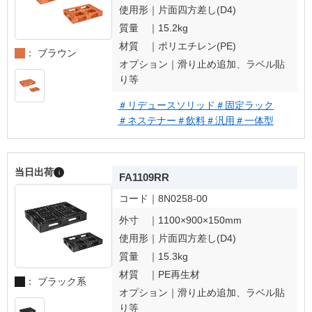
使用形｜
片面四方差し(D4)
質量 ｜
15.2kg
材質 ｜
ポリエチレン(PE)
： ブラウン
オプション｜
滑り止め追加、ラベル貼
り等
＃リデュースソリッド
＃固定ラック
＃ネステナー
＃飲料
＃汎用
＃一体型
当日出荷
i
FA1109RR
コード｜
8N0258-00
外寸 ｜
1100×900×150mm
使用形｜
片面四方差し(D4)
質量 ｜
15.3kg
材質 ｜
PE再生材
： ブラック系
オプション｜
滑り止め追加、ラベル貼
り等