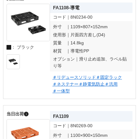
FA1108-導電
コード｜
8N0234-00
外寸 ｜
1109×807×152mm
使用形｜
片面四方差し(D4)
質量 ｜
14.8kg
： ブラック
材質 ｜
導電性PP
オプション｜
滑り止め追加、ラベル貼
り等
＃リデュースソリッド
＃固定ラック
＃ネステナー
＃静電気防止
＃汎用
＃一体型
当日出荷
i
FA1109
コード｜
8N0269-00
外寸 ｜
1100×900×150mm