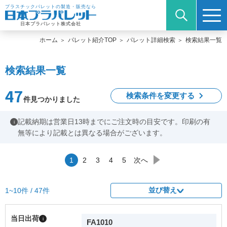
プラスチックパレットの製造・販売なら
日本プラパレット株式会社
ホーム
パレット紹介TOP
パレット詳細検索
検索結果一覧
検索結果一覧
47
検索条件を変更する
件見つかりました
記載納期は営業日13時までにご注文時の目安です。印刷の有
i
無等により記載とは異なる場合がございます。
1
2
3
4
5
次へ
並び替え
1~10件 / 47件
当日出荷
i
FA1010