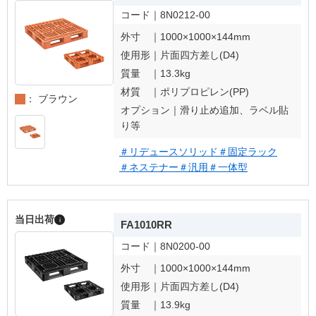
コード｜
8N0212-00
外寸 ｜
1000×1000×144mm
使用形｜
片面四方差し(D4)
質量 ｜
13.3kg
材質 ｜
ポリプロピレン(PP)
： ブラウン
オプション｜
滑り止め追加、ラベル貼
り等
＃リデュースソリッド
＃固定ラック
＃ネステナー
＃汎用
＃一体型
当日出荷
i
FA1010RR
コード｜
8N0200-00
外寸 ｜
1000×1000×144mm
使用形｜
片面四方差し(D4)
質量 ｜
13.9kg