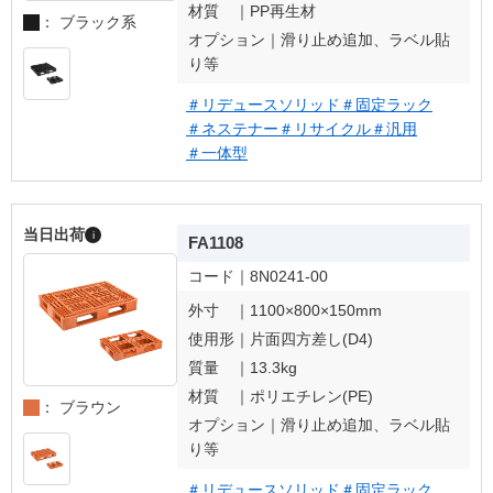
材質 ｜
PP再生材
： ブラック系
オプション｜
滑り止め追加、ラベル貼
り等
＃リデュースソリッド
＃固定ラック
＃ネステナー
＃リサイクル
＃汎用
＃一体型
当日出荷
i
FA1108
コード｜
8N0241-00
外寸 ｜
1100×800×150mm
使用形｜
片面四方差し(D4)
質量 ｜
13.3kg
材質 ｜
ポリエチレン(PE)
： ブラウン
オプション｜
滑り止め追加、ラベル貼
り等
＃リデュースソリッド
＃固定ラック