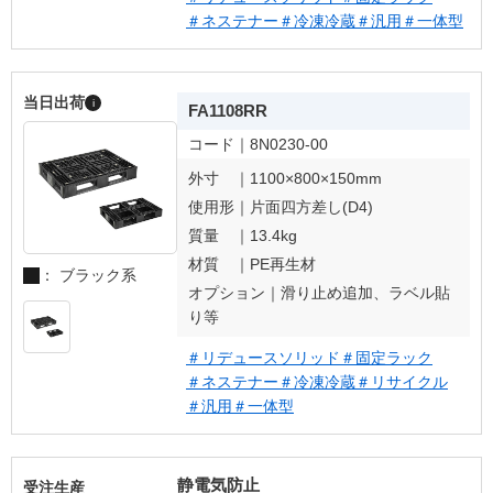
＃ネステナー
＃冷凍冷蔵
＃汎用
＃一体型
当日出荷
i
FA1108RR
コード｜
8N0230-00
外寸 ｜
1100×800×150mm
使用形｜
片面四方差し(D4)
質量 ｜
13.4kg
材質 ｜
PE再生材
： ブラック系
オプション｜
滑り止め追加、ラベル貼
り等
＃リデュースソリッド
＃固定ラック
＃ネステナー
＃冷凍冷蔵
＃リサイクル
＃汎用
＃一体型
静電気防止
受注生産