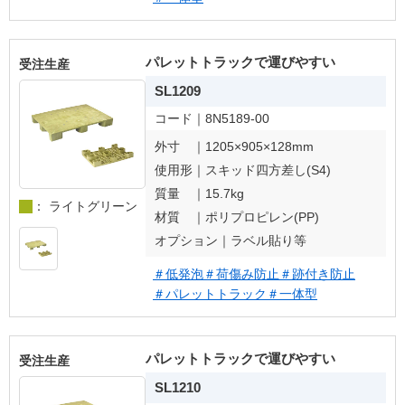
パレットトラックで運びやすい
受注生産
SL1209
コード｜
8N5189-00
外寸 ｜
1205×905×128mm
使用形｜
スキッド四方差し(S4)
質量 ｜
15.7kg
： ライトグリーン
材質 ｜
ポリプロピレン(PP)
オプション｜
ラベル貼り等
＃低発泡
＃荷傷み防止
＃跡付き防止
＃パレットトラック
＃一体型
パレットトラックで運びやすい
受注生産
SL1210