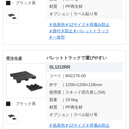
： ブラック系
材質 ｜
PP再生材
オプション｜
ラベル貼り等
＃低発泡
＃12サイズ
＃荷傷み防止
＃跡付き防止
＃パレットトラック
＃一体型
パレットトラックで運びやすい
受注生産
SL1212RR
コード｜
8N2278-00
外寸 ｜
1200×1200×128mm
使用形｜
スキッド四方差し(S4)
質量 ｜
19.5kg
： ブラック系
材質 ｜
PP再生材
オプション｜
ラベル貼り等
＃低発泡
＃12サイズ
＃荷傷み防止