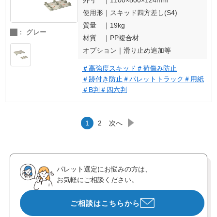
外寸 ｜
1100×800×124mm
使用形｜
スキッド四方差し(S4)
質量 ｜
19kg
： グレー
材質 ｜
PP複合材
オプション｜
滑り止め追加等
＃高強度スキッド
＃荷傷み防止
＃跡付き防止
＃パレットトラック
＃用紙
＃B判
＃四六判
1
2
次へ
パレット選定にお悩みの方は、
お気軽にご相談ください。
ご相談はこちらから