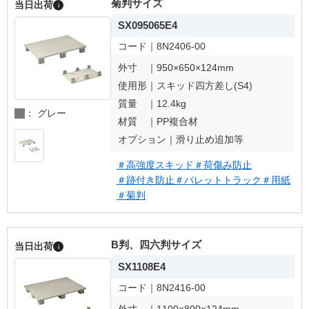
菊判サイズ
当日出荷
i
SX095065E4
コード｜
8N2406-00
外寸 ｜
950×650×124mm
使用形｜
スキッド四方差し(S4)
質量 ｜
12.4kg
： グレー
材質 ｜
PP複合材
オプション｜
滑り止め追加等
＃高強度スキッド
＃荷傷み防止
＃跡付き防止
＃パレットトラック
＃用紙
＃菊判
B判、四六判サイズ
当日出荷
i
SX1108E4
コード｜
8N2416-00