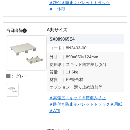
＃跡付き防止
＃パレットトラック
＃一体型
A判サイズ
当日出荷
i
SX089065E4
コード｜
8N2403-00
外寸 ｜
890×650×124mm
使用形｜
スキッド四方差し(S4)
質量 ｜
11.6kg
： グレー
材質 ｜
PP複合材
オプション｜
滑り止め追加等
＃高強度スキッド
＃荷傷み防止
＃跡付き防止
＃パレットトラック
＃用紙
＃A判