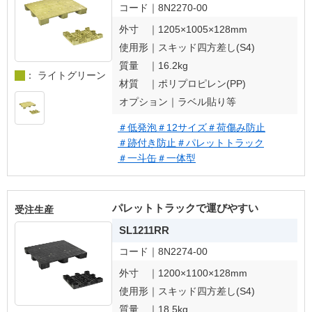
コード｜
8N2270-00
外寸 ｜
1205×1005×128mm
使用形｜
スキッド四方差し(S4)
質量 ｜
16.2kg
： ライトグリーン
材質 ｜
ポリプロピレン(PP)
オプション｜
ラベル貼り等
＃低発泡
＃12サイズ
＃荷傷み防止
＃跡付き防止
＃パレットトラック
＃一斗缶
＃一体型
パレットトラックで運びやすい
受注生産
SL1211RR
コード｜
8N2274-00
外寸 ｜
1200×1100×128mm
使用形｜
スキッド四方差し(S4)
質量 ｜
18.5kg