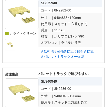
SL835940
コード｜
8N2282-00
外寸 ｜
940×835×120mm
使用形｜
スキッド二方差し(S2)
質量 ｜
11.1kg
： ライトグリーン
材質 ｜
ポリプロピレン(PP)
オプション｜
ラベル貼り等
＃低発泡
＃荷傷み防止
＃跡付き防止
＃パレットトラック
＃一体型
パレットトラックで運びやすい
受注生産
SL940940
コード｜
8N2286-00
外寸 ｜
940×940×120mm
使用形｜
スキッド二方差し(S2)