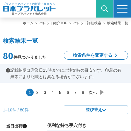
プラスチックパレットの製造・販売なら
日本プラパレット株式会社
ホーム
パレット紹介TOP
パレット詳細検索
検索結果一覧
検索結果一覧
80
検索条件を変更する
件見つかりました
記載納期は営業日13時までにご注文時の目安です。印刷の有
i
無等により記載とは異なる場合がございます。
1
2
3
4
5
6
7
8
次へ
並び替え
1~10件 / 80件
便利な持ち手穴付き
当日出荷
i