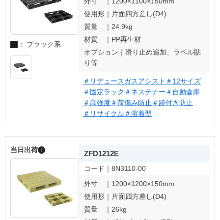
外寸 ｜
1200×1100×150mm
使用形｜
片面四方差し(D4)
質量 ｜
24.9kg
材質 ｜
PP再生材
： ブラック系
オプション｜
滑り止め追加、ラベル貼
り等
＃リデュースガスアシスト
＃12サイズ
＃固定ラック
＃ネステナー
＃自動倉庫
＃高強度
＃荷傷み防止
＃跡付き防止
＃リサイクル
＃溶着型
当日出荷
i
ZFD1212E
コード｜
8N3110-00
外寸 ｜
1200×1200×150mm
使用形｜
片面四方差し(D4)
質量 ｜
26kg