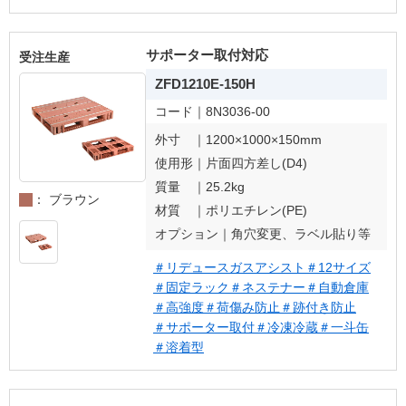
サポーター取付対応
受注生産
ZFD1210E-150H
コード｜
8N3036-00
外寸 ｜
1200×1000×150mm
使用形｜
片面四方差し(D4)
質量 ｜
25.2kg
： ブラウン
材質 ｜
ポリエチレン(PE)
オプション｜
角穴変更、ラベル貼り等
＃リデュースガスアシスト
＃12サイズ
＃固定ラック
＃ネステナー
＃自動倉庫
＃高強度
＃荷傷み防止
＃跡付き防止
＃サポーター取付
＃冷凍冷蔵
＃一斗缶
＃溶着型