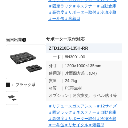
＃固定ラック
＃ネステナー
＃自動倉庫
＃高強度
＃サポーター取付
＃冷凍冷蔵
＃一斗缶
＃溶着型
サポーター取付対応
当日出荷
i
ZFD1210E-135H-RR
コード｜
8N3001-00
外寸 ｜
1200×1000×135mm
使用形｜
片面四方差し(D4)
質量 ｜
24.2kg
： ブラック系
材質 ｜
PE再生材
オプション｜
角穴変更、ラベル貼り等
＃リデュースガスアシスト
＃12サイズ
＃固定ラック
＃ネステナー
＃自動倉庫
＃高強度
＃サポーター取付
＃冷凍冷蔵
＃一斗缶
＃リサイクル
＃溶着型