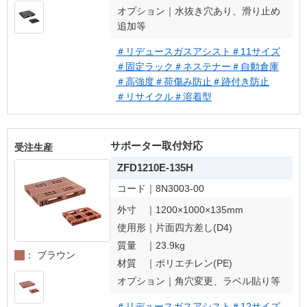
オプション｜
水抜き穴あり、滑り止め
追加等
＃リデュースガスアシスト
＃11サイズ
＃固定ラック
＃ネステナー
＃自動倉庫
＃高強度
＃荷傷み防止
＃跡付き防止
＃リサイクル
＃溶着型
サポーター取付対応
受注生産
ZFD1210E-135H
コード｜
8N3003-00
外寸 ｜
1200×1000×135mm
使用形｜
片面四方差し(D4)
質量 ｜
23.9kg
： ブラウン
材質 ｜
ポリエチレン(PE)
オプション｜
角穴変更、ラベル貼り等
＃リデュースガスアシスト
＃12サイズ