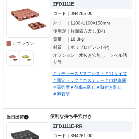
ZFD1111E
コード｜
8N4265-00
外寸 ｜
1100×1100×150mm
使用形｜
片面四方差し(D4)
質量 ｜
18.3kg
： ブラウン
材質 ｜
ポリプロピレン(PP)
オプション｜
水抜き穴無し、ラベル貼
り等
＃リデュースガスアシスト
＃11サイズ
＃固定ラック
＃ネステナー
＃自動倉庫
＃高強度
＃荷傷み防止
＃跡付き防止
＃溶着型
便利な持ち手穴付き
当日出荷
i
ZFD1111E-RR
コード｜
8N4261-00