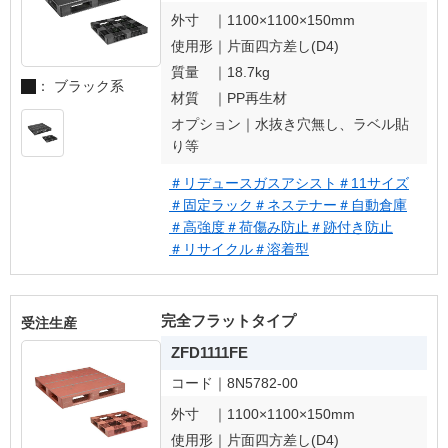
外寸 ｜
1100×1100×150mm
使用形｜
片面四方差し(D4)
質量 ｜
18.7kg
： ブラック系
材質 ｜
PP再生材
オプション｜
水抜き穴無し、ラベル貼
り等
＃リデュースガスアシスト
＃11サイズ
＃固定ラック
＃ネステナー
＃自動倉庫
＃高強度
＃荷傷み防止
＃跡付き防止
＃リサイクル
＃溶着型
完全フラットタイプ
受注生産
ZFD1111FE
コード｜
8N5782-00
外寸 ｜
1100×1100×150mm
使用形｜
片面四方差し(D4)