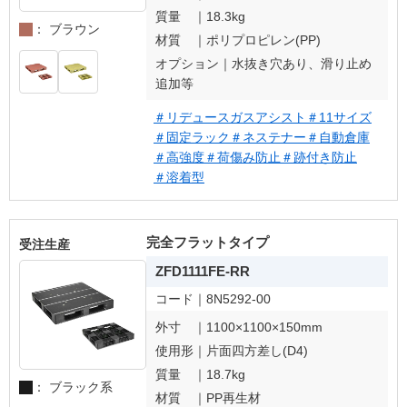
質量 ｜
18.3kg
： ブラウン
材質 ｜
ポリプロピレン(PP)
オプション｜
水抜き穴あり、滑り止め
追加等
＃リデュースガスアシスト
＃11サイズ
＃固定ラック
＃ネステナー
＃自動倉庫
＃高強度
＃荷傷み防止
＃跡付き防止
＃溶着型
完全フラットタイプ
受注生産
ZFD1111FE-RR
コード｜
8N5292-00
外寸 ｜
1100×1100×150mm
使用形｜
片面四方差し(D4)
質量 ｜
18.7kg
： ブラック系
材質 ｜
PP再生材