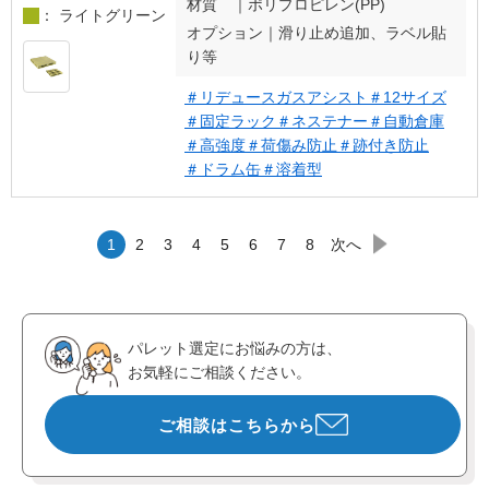
材質 ｜
ポリプロピレン(PP)
： ライトグリーン
オプション｜
滑り止め追加、ラベル貼
り等
＃リデュースガスアシスト
＃12サイズ
＃固定ラック
＃ネステナー
＃自動倉庫
＃高強度
＃荷傷み防止
＃跡付き防止
＃ドラム缶
＃溶着型
1
2
3
4
5
6
7
8
次へ
パレット選定にお悩みの方は、
お気軽にご相談ください。
ご相談はこちらから