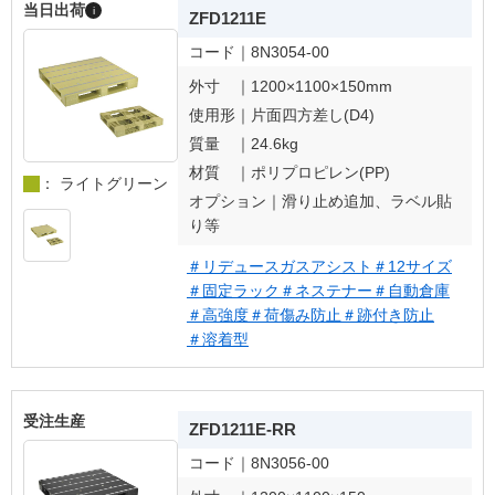
当日出荷
i
ZFD1211E
コード｜
8N3054-00
外寸 ｜
1200×1100×150mm
使用形｜
片面四方差し(D4)
質量 ｜
24.6kg
材質 ｜
ポリプロピレン(PP)
： ライトグリーン
オプション｜
滑り止め追加、ラベル貼
り等
＃リデュースガスアシスト
＃12サイズ
＃固定ラック
＃ネステナー
＃自動倉庫
＃高強度
＃荷傷み防止
＃跡付き防止
＃溶着型
受注生産
ZFD1211E-RR
コード｜
8N3056-00