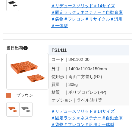
＃リデュースソリッド
＃14サイズ
＃固定ラック
＃ネステナー
＃自動倉庫
＃袋物
＃フレコン
＃リサイクル
＃汎用
＃一体型
当日出荷
i
FS1411
コード｜
8N1102-00
外寸 ｜
1400×1100×150mm
使用形｜
両面二方差し(R2)
質量 ｜
30kg
材質 ｜
ポリプロピレン(PP)
： ブラウン
オプション｜
ラベル貼り等
＃リデュースソリッド
＃14サイズ
＃固定ラック
＃ネステナー
＃自動倉庫
＃袋物
＃フレコン
＃汎用
＃一体型