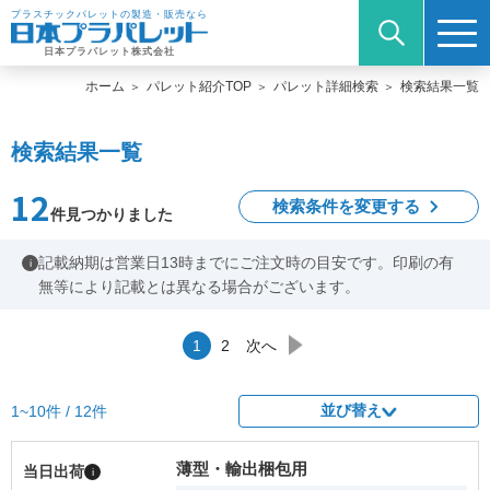
プラスチックパレットの製造・販売なら
日本プラパレット株式会社
ホーム
パレット紹介TOP
パレット詳細検索
検索結果一覧
検索結果一覧
12
検索条件を変更する
件見つかりました
記載納期は営業日13時までにご注文時の目安です。印刷の有
i
無等により記載とは異なる場合がございます。
1
2
次へ
並び替え
1~10件 / 12件
薄型・輸出梱包用
当日出荷
i