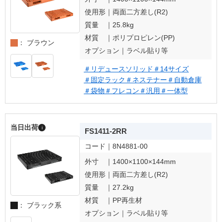
使用形｜
両面二方差し(R2)
質量 ｜
25.8kg
材質 ｜
ポリプロピレン(PP)
： ブラウン
オプション｜
ラベル貼り等
＃リデュースソリッド
＃14サイズ
＃固定ラック
＃ネステナー
＃自動倉庫
＃袋物
＃フレコン
＃汎用
＃一体型
当日出荷
i
FS1411-2RR
コード｜
8N4881-00
外寸 ｜
1400×1100×144mm
使用形｜
両面二方差し(R2)
質量 ｜
27.2kg
材質 ｜
PP再生材
： ブラック系
オプション｜
ラベル貼り等