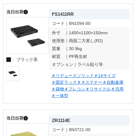
当日出荷
i
FS1411RR
コード｜
8N1094-00
外寸 ｜
1400×1100×150mm
使用形｜
両面二方差し(R2)
質量 ｜
30.9kg
材質 ｜
PP再生材
： ブラック系
オプション｜
ラベル貼り等
＃リデュースソリッド
＃14サイズ
＃固定ラック
＃ネステナー
＃自動倉庫
＃袋物
＃フレコン
＃リサイクル
＃汎用
＃一体型
当日出荷
i
ZR1114E
コード｜
8N3721-00