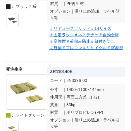
材質 ｜
PP再生材
： ブラック系
オプション｜
滑り止め追加、ラベル貼
り等
＃リデュースソリッド
＃14サイズ
＃固定ラック
＃ネステナー
＃自動倉庫
＃高強度
＃荷傷み防止
＃跡付き防止
＃袋物
＃フレコン
＃リサイクル
＃溶着型
受注生産
ZR110140E
コード｜
8N3396-00
外寸 ｜
1400×1100×144mm
使用形｜
両面二方差し(R2)
質量 ｜
33kg
材質 ｜
ポリプロピレン(PP)
： ライトグリーン
オプション｜
滑り止め追加、ラベル貼
り等