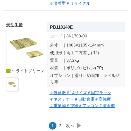
＃溶着型
＃リサイクル
受注生産
PB110140E
コード｜
8N1700-00
外寸 ｜
1405×1105×144mm
使用形｜
両面二方差し(R2)
質量 ｜
37.2kg
材質 ｜
ポリプロピレン(PP)
： ライトグリーン
オプション｜
滑り止め追加、ラベル貼
り等
＃低発泡
＃14サイズ
＃固定ラック
＃ネステナー
＃自動倉庫
＃高強度
＃重量物
＃袋物
＃フレコン
＃溶着型
1
2
次へ