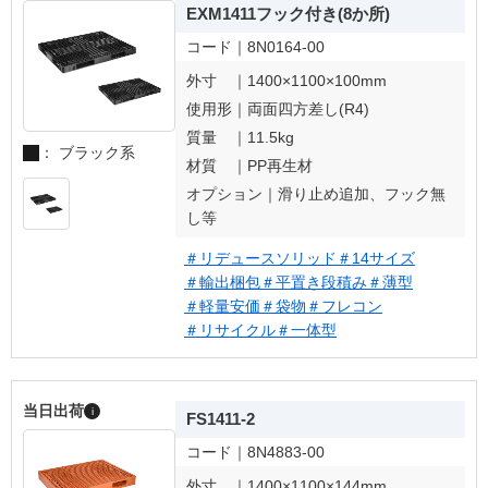
EXM1411フック付き(8か所)
コード｜
8N0164-00
外寸 ｜
1400×1100×100mm
使用形｜
両面四方差し(R4)
質量 ｜
11.5kg
： ブラック系
材質 ｜
PP再生材
オプション｜
滑り止め追加、フック無
し等
＃リデュースソリッド
＃14サイズ
＃輸出梱包
＃平置き段積み
＃薄型
＃軽量安価
＃袋物
＃フレコン
＃リサイクル
＃一体型
当日出荷
i
FS1411-2
コード｜
8N4883-00
外寸 ｜
1400×1100×144mm