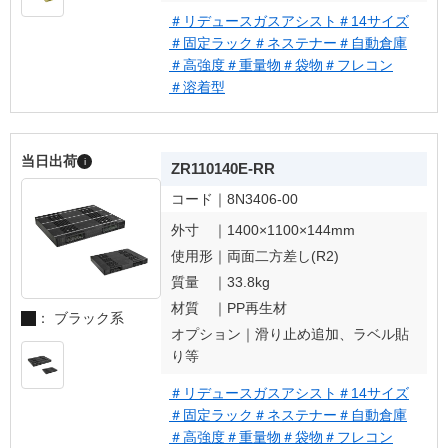
＃リデュースガスアシスト
＃14サイズ
＃固定ラック
＃ネステナー
＃自動倉庫
＃高強度
＃重量物
＃袋物
＃フレコン
＃溶着型
当日出荷
i
ZR110140E-RR
コード｜
8N3406-00
外寸 ｜
1400×1100×144mm
使用形｜
両面二方差し(R2)
質量 ｜
33.8kg
材質 ｜
PP再生材
： ブラック系
オプション｜
滑り止め追加、ラベル貼
り等
＃リデュースガスアシスト
＃14サイズ
＃固定ラック
＃ネステナー
＃自動倉庫
＃高強度
＃重量物
＃袋物
＃フレコン