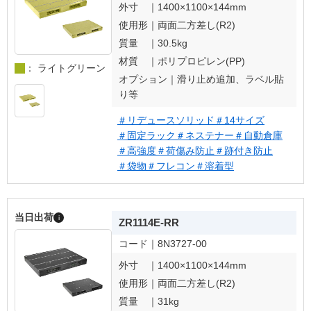
外寸 ｜
1400×1100×144mm
使用形｜
両面二方差し(R2)
質量 ｜
30.5kg
材質 ｜
ポリプロピレン(PP)
： ライトグリーン
オプション｜
滑り止め追加、ラベル貼
り等
＃リデュースソリッド
＃14サイズ
＃固定ラック
＃ネステナー
＃自動倉庫
＃高強度
＃荷傷み防止
＃跡付き防止
＃袋物
＃フレコン
＃溶着型
当日出荷
i
ZR1114E-RR
コード｜
8N3727-00
外寸 ｜
1400×1100×144mm
使用形｜
両面二方差し(R2)
質量 ｜
31kg