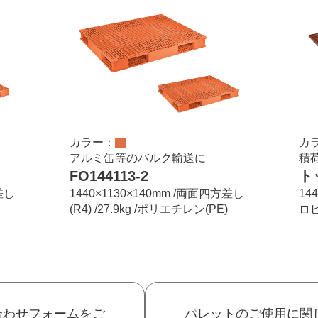
カラー：
カ
アルミ缶等のバルク輸送に
積
FO144113-2
ト
差し
1440×1130×140mm /両面四方差し
14
(R4) /27.9kg /ポリエチレン(PE)
ロピ
合わせフォームをご
パレットのご使用に関