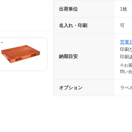
出荷単位
1枚
名入れ・印刷
可 
営業
印刷
納期目安
印刷
※お
問い
オプション
ラベ