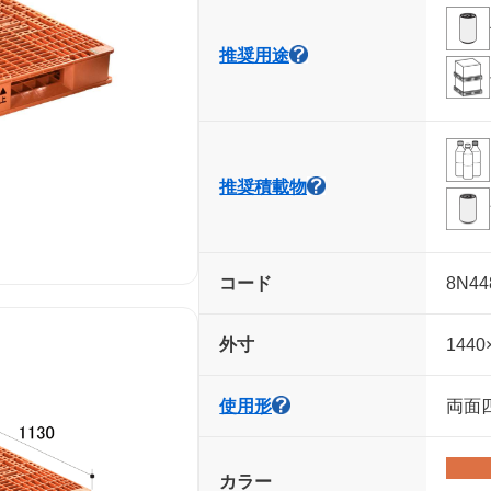
推奨用途
推奨積載物
コード
8N44
外寸
1440
使用形
両面四
カラー