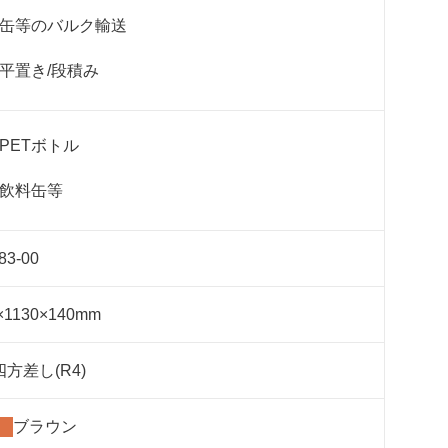
缶等のバルク輸送
平置き/段積み
PETボトル
飲料缶等
83-00
×1130×140mm
方差し(R4)
ブラウン