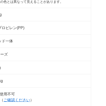
際の色とは異なって見えることがあります。
g
ロピレン(PP)
ッド一体
リーズ
g
kg
使用不可
（
ご確認ください
）