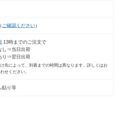
（
ご確認ください
）
日
13時までのご注文で
なし⇒当日出荷
あり⇒翌日出荷
届け先によって、到着までの時間は異なります。詳しくはお
合わせください。
ル貼り等