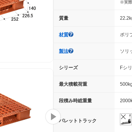
※実
質量
22.2k
材質
ポリプ
製法
ソリ
シリーズ
Fシ
最大積載荷重
500k
段積み時
総重量
2000
パレット
トラック