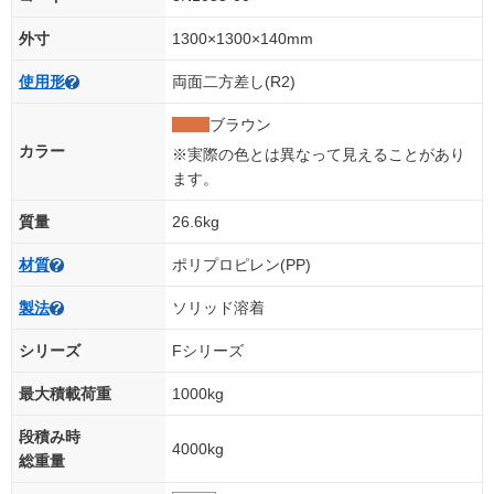
外寸
1300×1300×140mm
使用形
両面二方差し(R2)
ブラウン
カラー
※実際の色とは異なって見えることがあり
ます。
質量
26.6kg
材質
ポリプロピレン(PP)
製法
ソリッド溶着
シリーズ
Fシリーズ
最大積載荷重
1000kg
段積み時
4000kg
総重量