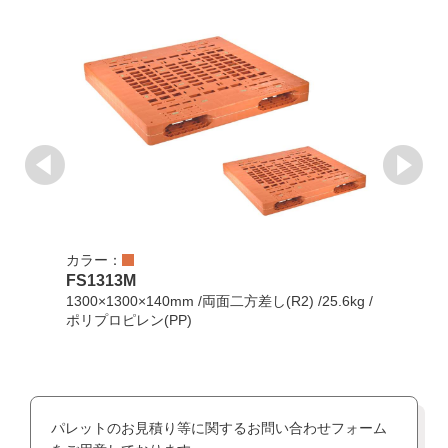
カラー：
カラ
FS1313M
ZR1
1300×1300×140mm /両面二方差し(R2) /25.6kg /
130
ポリプロピレン(PP)
/PP
パレットのお見積り等に関するお問い合わせフォーム