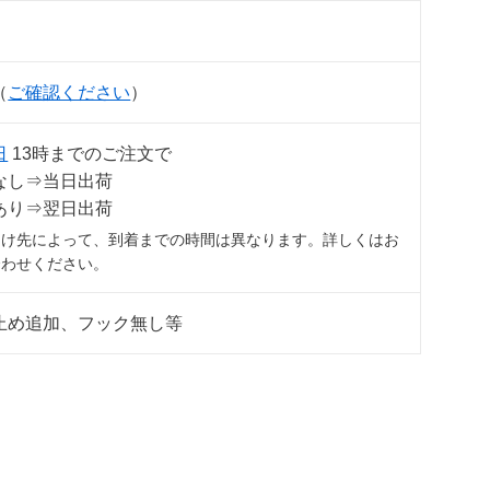
（
ご確認ください
）
日
13時までのご注文で
なし⇒当日出荷
あり⇒翌日出荷
届け先によって、到着までの時間は異なります。詳しくはお
合わせください。
止め追加、フック無し等