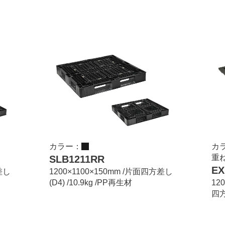
カラー：
カ
重
SLB1211RR
EX
差し
1200×1100×150mm /片面四方差し
(D4) /10.9kg /PP再生材
12
四方