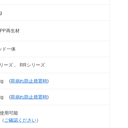
g
PP再生材
ッド一体
リーズ 、 RRシリーズ
kg (
荷崩れ防止措置時
)
kg (
荷崩れ防止措置時
)
使用可能
（
ご確認ください
）