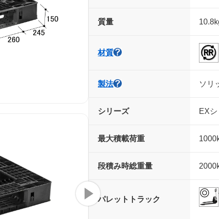
質量
10.8k
材質
製法
ソリ
シリーズ
EXシ
最大積載荷重
1000
段積み時
総重量
2000
パレット
トラック