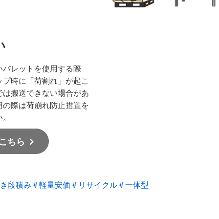
い
いパレットを使用する際
ップ時に「荷割れ」が起こ
では搬送できない場合があ
用の際は荷崩れ防止措置を
い。
こちら
き段積み
＃軽量安価
＃リサイクル
＃一体型