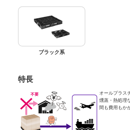
ブラック系
特長
オールプラス
燻蒸・熱処理
間も費用もか