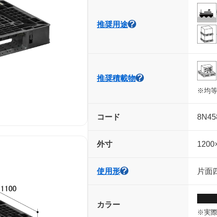
推奨用途
推奨積載物
※均
コード
8N45
外寸
1200
使用形
片面四
カラー
※実