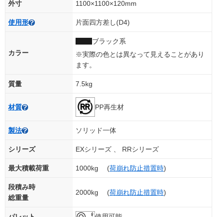
外寸
1100×1100×120mm
使用形
片面四方差し(D4)
ブラック系
カラー
※実際の色とは異なって見えることがあり
ます。
質量
7.5kg
PP再生材
材質
製法
ソリッド一体
シリーズ
EXシリーズ 、 RRシリーズ
最大積載荷重
1000kg (
荷崩れ防止措置時
)
段積み時
2000kg (
荷崩れ防止措置時
)
総重量
パレット
使用可能