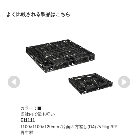
よく比較される製品はこちら
カラー：
カラ
当社内で最も軽い！
EXA
Ei1111
1100
1100×1100×120mm /片面四方差し(D4) /5.9kg /PP
再生
再生材