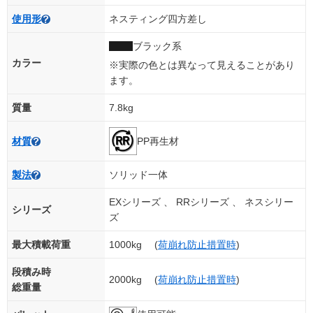
使用形
ネスティング四方差し
ブラック系
カラー
※実際の色とは異なって見えることがあり
ます。
質量
7.8kg
PP再生材
材質
製法
ソリッド一体
EXシリーズ 、 RRシリーズ 、 ネスシリー
シリーズ
ズ
最大積載荷重
1000kg (
荷崩れ防止措置時
)
段積み時
2000kg (
荷崩れ防止措置時
)
総重量