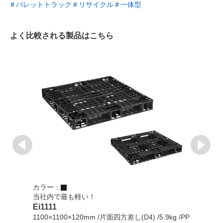
＃パレットトラック
＃リサイクル
＃一体型
よく比較される製品はこちら
カラー：
カラ
当社内で最も軽い！
輸出
Ei1111
EX
1100×1100×120mm /片面四方差し(D4) /5.9kg /PP
1100