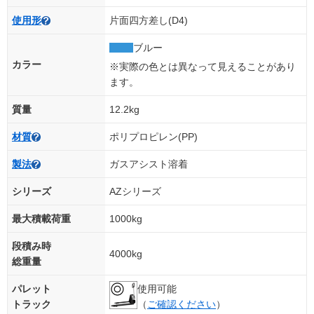
使用形
片面四方差し(D4)
ブルー
カラー
※実際の色とは異なって見えることがあり
ます。
質量
12.2kg
材質
ポリプロピレン(PP)
製法
ガスアシスト溶着
シリーズ
AZシリーズ
最大積載荷重
1000kg
段積み時
4000kg
総重量
パレット
使用可能
トラック
（
ご確認ください
）