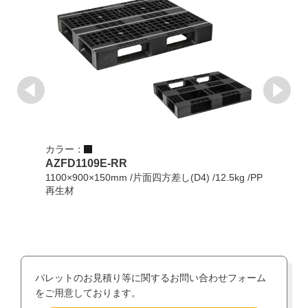
カラー：
カラ
軽く
AZFD1109E-RR
AZF
1100×900×150mm /片面四方差し(D4) /12.5kg /PP
再生材
1100
リプロ
パレットのお見積り等に関するお問い合わせフォーム
をご用意しております。