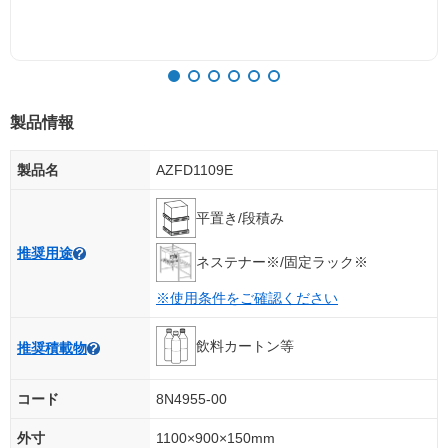
製品情報
製品名
AZFD1109E
平置き/段積み
推奨用途
ネステナー※/固定ラック※
※使用条件をご確認ください
飲料カートン等
推奨積載物
コード
8N4955-00
外寸
1100×900×150mm