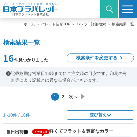
プラスチックパレットの製造・販売なら
日本プラパレット株式会社
ホーム
パレット紹介TOP
パレット詳細検索
検索結果一覧
検索結果一覧
16
検索条件を変更する
件見つかりました
記載納期は営業日13時までにご注文時の目安です。印刷の有
i
無等により記載とは異なる場合がございます。
1
2
次へ
並び替え
1~10件 / 16件
軽くてフラット＆豊富なカラー
当日出荷
i
イチオシ!!