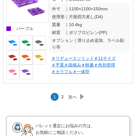
外寸 ｜
1100×1100×150mm
使用形｜
片面四方差し(D4)
質量 ｜
10.4kg
： パープル
材質 ｜
ポリプロピレン(PP)
オプション｜
滑り止め追加、ラベル貼
り等
＃リデュースソリッド
＃11サイズ
＃平置き段積み
＃軽量
＃色別管理
＃カラフル
＃一体型
1
2
次へ
パレット選定にお悩みの方は、
お気軽にご相談ください。