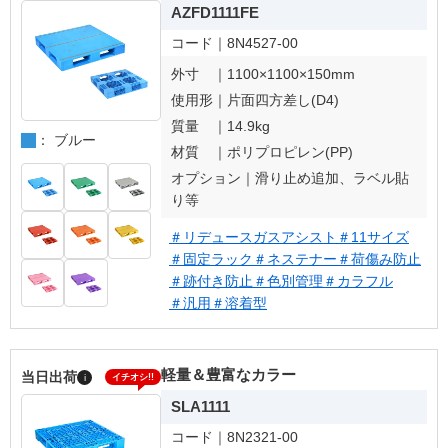
AZFD1111FE
コード｜
8N4527-00
外寸 ｜
1100×1100×150mm
使用形｜
片面四方差し(D4)
質量 ｜
14.9kg
： ブルー
材質 ｜
ポリプロピレン(PP)
オプション｜
滑り止め追加、ラベル貼
り等
＃リデュースガスアシスト
＃11サイズ
＃固定ラック
＃ネステナー
＃荷傷み防止
＃跡付き防止
＃色別管理
＃カラフル
＃汎用
＃溶着型
軽量＆豊富なカラー
当日出荷
i
イチオシ!!
SLA1111
コード｜
8N2321-00