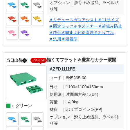
オプション｜
滑り止め追加、ラベル貼
り等
＃リデュースガスアシスト
＃11サイズ
＃固定ラック
＃ネステナー
＃荷傷み防止
＃跡付き防止
＃色別管理
＃カラフル
＃汎用
＃溶着型
軽くてフラット＆豊富なカラー展開
当日出荷
i
イチオシ!!
AZFD1111FE
コード｜
8N5265-00
外寸 ｜
1100×1100×150mm
使用形｜
片面四方差し(D4)
質量 ｜
14.9kg
： グリーン
材質 ｜
ポリプロピレン(PP)
オプション｜
滑り止め追加、ラベル貼
り等