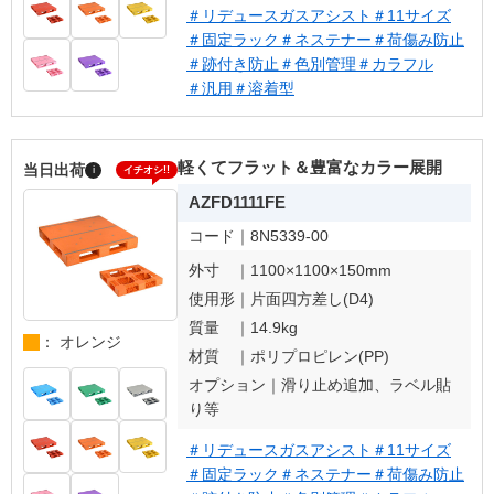
＃リデュースガスアシスト
＃11サイズ
＃固定ラック
＃ネステナー
＃荷傷み防止
＃跡付き防止
＃色別管理
＃カラフル
＃汎用
＃溶着型
軽くてフラット＆豊富なカラー展開
当日出荷
i
イチオシ!!
AZFD1111FE
コード｜
8N5339-00
外寸 ｜
1100×1100×150mm
使用形｜
片面四方差し(D4)
質量 ｜
14.9kg
： オレンジ
材質 ｜
ポリプロピレン(PP)
オプション｜
滑り止め追加、ラベル貼
り等
＃リデュースガスアシスト
＃11サイズ
＃固定ラック
＃ネステナー
＃荷傷み防止