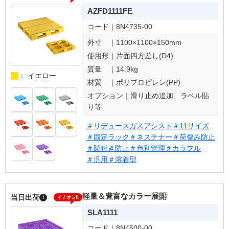
AZFD1111FE
コード｜
8N4735-00
外寸 ｜
1100×1100×150mm
使用形｜
片面四方差し(D4)
質量 ｜
14.9kg
： イエロー
材質 ｜
ポリプロピレン(PP)
オプション｜
滑り止め追加、ラベル貼
り等
＃リデュースガスアシスト
＃11サイズ
＃固定ラック
＃ネステナー
＃荷傷み防止
＃跡付き防止
＃色別管理
＃カラフル
＃汎用
＃溶着型
軽量＆豊富なカラー展開
当日出荷
i
イチオシ!!
SLA1111
コード｜
8N4500-00