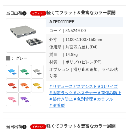
軽くてフラット＆豊富なカラー展開
当日出荷
i
イチオシ!!
AZFD1111FE
コード｜
8N5249-00
外寸 ｜
1100×1100×150mm
使用形｜
片面四方差し(D4)
質量 ｜
14.9kg
： グレー
材質 ｜
ポリプロピレン(PP)
オプション｜
滑り止め追加、ラベル貼
り等
＃リデュースガスアシスト
＃11サイズ
＃固定ラック
＃ネステナー
＃荷傷み防止
＃跡付き防止
＃色別管理
＃カラフル
＃溶着型
軽くてフラット＆豊富なカラー展開
当日出荷
i
イチオシ!!