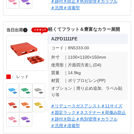
＃跡付き防止
＃色別管理
＃カラフル
＃汎用
＃溶着型
軽くてフラット＆豊富なカラー展開
当日出荷
i
イチオシ!!
AZFD1111FE
コード｜
8N5333-00
外寸 ｜
1100×1100×150mm
使用形｜
片面四方差し(D4)
質量 ｜
14.9kg
： レッド
材質 ｜
ポリプロピレン(PP)
オプション｜
滑り止め追加、ラベル貼
り等
＃リデュースガスアシスト
＃11サイズ
＃固定ラック
＃ネステナー
＃荷傷み防止
＃跡付き防止
＃色別管理
＃カラフル
＃汎用
＃溶着型