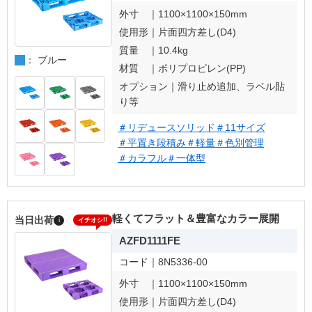
外寸 ｜
1100×1100×150mm
使用形｜
片面四方差し(D4)
質量 ｜
10.4kg
： ブルー
材質 ｜
ポリプロピレン(PP)
オプション｜
滑り止め追加、ラベル貼
り等
＃リデュースソリッド
＃11サイズ
＃平置き段積み
＃軽量
＃色別管理
＃カラフル
＃一体型
軽くてフラット＆豊富なカラー展開
当日出荷
i
イチオシ!!
AZFD1111FE
コード｜
8N5336-00
外寸 ｜
1100×1100×150mm
使用形｜
片面四方差し(D4)