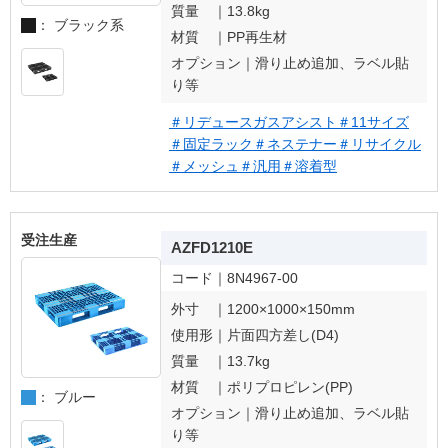
質量 ｜
13.8kg
： ブラック系
材質 ｜
PP再生材
オプション｜
滑り止め追加、ラベル貼
り等
＃リデュースガスアシスト
＃11サイズ
＃固定ラック
＃ネステナー
＃リサイクル
＃メッシュ
＃汎用
＃溶着型
受注生産
AZFD1210E
コード｜
8N4967-00
外寸 ｜
1200×1000×150mm
使用形｜
片面四方差し(D4)
質量 ｜
13.7kg
材質 ｜
ポリプロピレン(PP)
： ブルー
オプション｜
滑り止め追加、ラベル貼
り等