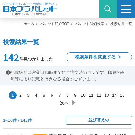
プラスチックパレットの製造・販売なら
日本プラパレット株式会社
ホーム
パレット紹介TOP
パレット詳細検索
検索結果一覧
検索結果一覧
142
検索条件を変更する
件見つかりました
記載納期は営業日13時までにご注文時の目安です。印刷の有
i
無等により記載とは異なる場合がございます。
1
2
3
4
5
6
7
8
9
10
11
12
13
14
15
次へ
並び替え
1~10件 / 142件