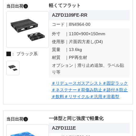
軽くてフラット
当日出荷
i
AZFD1109FE-RR
コード｜
8N4964-00
外寸 ｜
1100×900×150mm
使用形｜
片面四方差し(D4)
質量 ｜
13.6kg
： ブラック系
材質 ｜
PP再生材
オプション｜
滑り止め追加、ラベル貼
り等
＃リデュースガスアシスト
＃固定ラック
＃ネステナー
＃荷傷み防止
＃跡付き防止
＃飲料
＃リサイクル
＃汎用
＃溶着型
一体型と同じ強度で軽量化
当日出荷
i
AZFD1111E