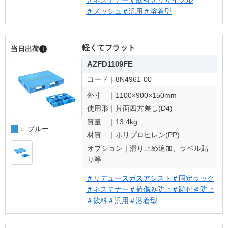
＃ネステナー
＃飲料
＃リサイクル
＃メッシュ
＃汎用
＃溶着型
軽くてフラット
当日出荷
i
AZFD1109FE
コード｜
8N4961-00
外寸 ｜
1100×900×150mm
使用形｜
片面四方差し(D4)
質量 ｜
13.4kg
： ブルー
材質 ｜
ポリプロピレン(PP)
オプション｜
滑り止め追加、ラベル貼
り等
＃リデュースガスアシスト
＃固定ラック
＃ネステナー
＃荷傷み防止
＃跡付き防止
＃飲料
＃汎用
＃溶着型