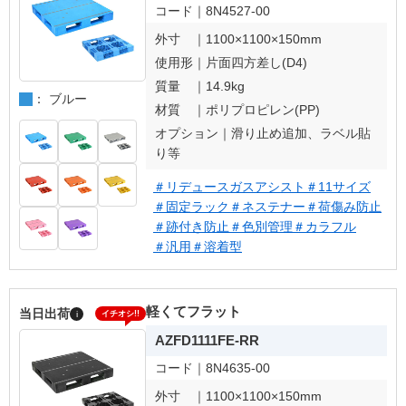
コード｜
8N4527-00
外寸 ｜
1100×1100×150mm
使用形｜
片面四方差し(D4)
質量 ｜
14.9kg
： ブルー
材質 ｜
ポリプロピレン(PP)
オプション｜
滑り止め追加、ラベル貼
り等
＃リデュースガスアシスト
＃11サイズ
＃固定ラック
＃ネステナー
＃荷傷み防止
＃跡付き防止
＃色別管理
＃カラフル
＃汎用
＃溶着型
軽くてフラット
当日出荷
i
イチオシ!!
AZFD1111FE-RR
コード｜
8N4635-00
外寸 ｜
1100×1100×150mm