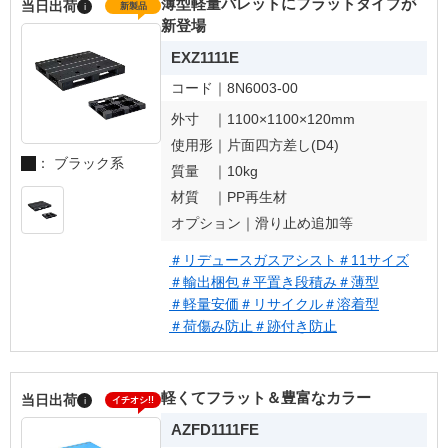
薄型軽量パレットにフラットタイプが
当日出荷
i
新製品
新登場
EXZ1111E
コード｜
8N6003-00
外寸 ｜
1100×1100×120mm
使用形｜
片面四方差し(D4)
： ブラック系
質量 ｜
10kg
材質 ｜
PP再生材
オプション｜
滑り止め追加等
＃リデュースガスアシスト
＃11サイズ
＃輸出梱包
＃平置き段積み
＃薄型
＃軽量安価
＃リサイクル
＃溶着型
＃荷傷み防止
＃跡付き防止
軽くてフラット＆豊富なカラー
当日出荷
i
イチオシ!!
AZFD1111FE