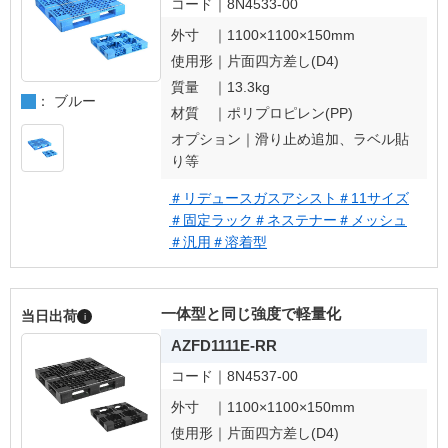
コード｜
8N4533-00
外寸 ｜
1100×1100×150mm
使用形｜
片面四方差し(D4)
質量 ｜
13.3kg
： ブルー
材質 ｜
ポリプロピレン(PP)
オプション｜
滑り止め追加、ラベル貼
り等
＃リデュースガスアシスト
＃11サイズ
＃固定ラック
＃ネステナー
＃メッシュ
＃汎用
＃溶着型
一体型と同じ強度で軽量化
当日出荷
i
AZFD1111E-RR
コード｜
8N4537-00
外寸 ｜
1100×1100×150mm
使用形｜
片面四方差し(D4)