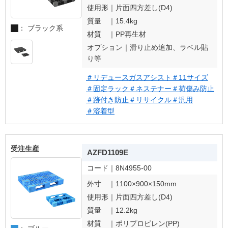
使用形｜
片面四方差し(D4)
質量 ｜
15.4kg
： ブラック系
材質 ｜
PP再生材
オプション｜
滑り止め追加、ラベル貼
り等
＃リデュースガスアシスト
＃11サイズ
＃固定ラック
＃ネステナー
＃荷傷み防止
＃跡付き防止
＃リサイクル
＃汎用
＃溶着型
受注生産
AZFD1109E
コード｜
8N4955-00
外寸 ｜
1100×900×150mm
使用形｜
片面四方差し(D4)
質量 ｜
12.2kg
材質 ｜
ポリプロピレン(PP)