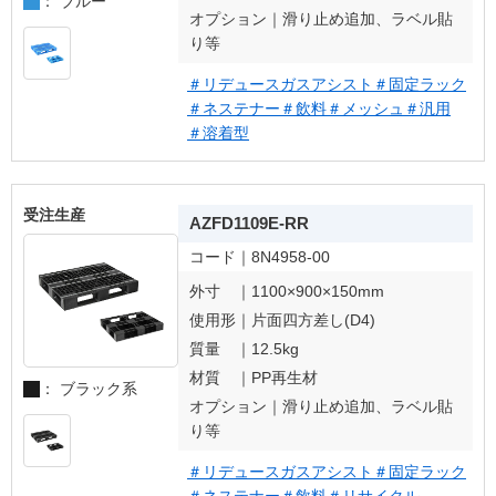
： ブルー
オプション｜
滑り止め追加、ラベル貼
り等
＃リデュースガスアシスト
＃固定ラック
＃ネステナー
＃飲料
＃メッシュ
＃汎用
＃溶着型
受注生産
AZFD1109E-RR
コード｜
8N4958-00
外寸 ｜
1100×900×150mm
使用形｜
片面四方差し(D4)
質量 ｜
12.5kg
材質 ｜
PP再生材
： ブラック系
オプション｜
滑り止め追加、ラベル貼
り等
＃リデュースガスアシスト
＃固定ラック