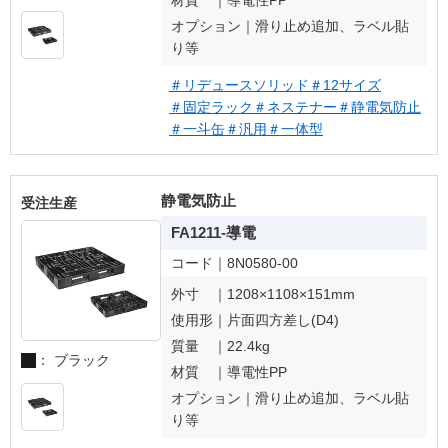
材質 ｜
導電性PP
オプション｜
滑り止め追加、ラベル貼
り等
＃リデュースソリッド
＃12サイズ
＃固定ラック
＃ネステナー
＃静電気防止
＃一斗缶
＃汎用
＃一体型
静電気防止
受注生産
FA1211-導電
コード｜
8N0580-00
外寸 ｜
1208×1108×151mm
使用形｜
片面四方差し(D4)
質量 ｜
22.4kg
： ブラック
材質 ｜
導電性PP
オプション｜
滑り止め追加、ラベル貼
り等