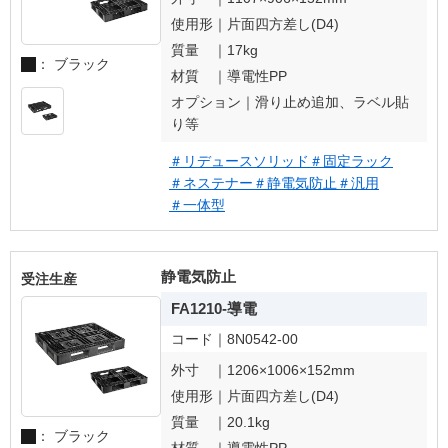
使用形｜
片面四方差し(D4)
質量 ｜
17kg
： ブラック
材質 ｜
導電性PP
オプション｜
滑り止め追加、ラベル貼
り等
＃リデュースソリッド
＃固定ラック
＃ネステナー
＃静電気防止
＃汎用
＃一体型
静電気防止
受注生産
FA1210-導電
コード｜
8N0542-00
外寸 ｜
1206×1006×152mm
使用形｜
片面四方差し(D4)
質量 ｜
20.1kg
： ブラック