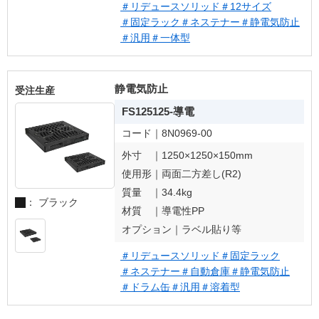
＃リデュースソリッド
＃12サイズ
＃固定ラック
＃ネステナー
＃静電気防止
＃汎用
＃一体型
静電気防止
受注生産
FS125125-導電
コード｜
8N0969-00
外寸 ｜
1250×1250×150mm
使用形｜
両面二方差し(R2)
質量 ｜
34.4kg
： ブラック
材質 ｜
導電性PP
オプション｜
ラベル貼り等
＃リデュースソリッド
＃固定ラック
＃ネステナー
＃自動倉庫
＃静電気防止
＃ドラム缶
＃汎用
＃溶着型