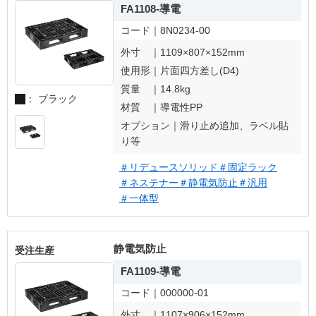
FA1108-導電
コード｜
8N0234-00
外寸 ｜
1109×807×152mm
使用形｜
片面四方差し(D4)
質量 ｜
14.8kg
： ブラック
材質 ｜
導電性PP
オプション｜
滑り止め追加、ラベル貼
り等
＃リデュースソリッド
＃固定ラック
＃ネステナー
＃静電気防止
＃汎用
＃一体型
静電気防止
受注生産
FA1109-導電
コード｜
000000-01
外寸 ｜
1107×906×152mm