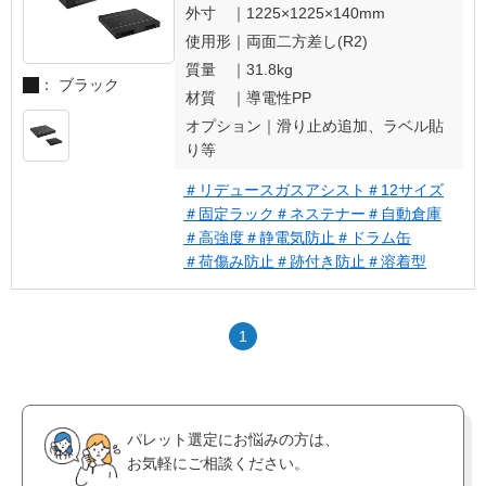
外寸 ｜
1225×1225×140mm
使用形｜
両面二方差し(R2)
質量 ｜
31.8kg
： ブラック
材質 ｜
導電性PP
オプション｜
滑り止め追加、ラベル貼
り等
＃リデュースガスアシスト
＃12サイズ
＃固定ラック
＃ネステナー
＃自動倉庫
＃高強度
＃静電気防止
＃ドラム缶
＃荷傷み防止
＃跡付き防止
＃溶着型
1
パレット選定にお悩みの方は、
お気軽にご相談ください。