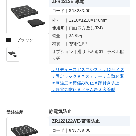
ZFR1212E-導電
コード｜
8N3283-00
外寸 ｜
1210×1210×140mm
使用形｜
両面四方差し(R4)
質量 ｜
38.9kg
： ブラック
材質 ｜
導電性PP
オプション｜
滑り止め追加、ラベル貼
り等
＃リデュースガスアシスト
＃12サイズ
＃固定ラック
＃ネステナー
＃自動倉庫
＃高強度
＃荷傷み防止
＃跡付き防止
＃静電気防止
＃ドラム缶
＃溶着型
静電気防止
受注生産
ZR122122WE-帯電防止
コード｜
8N3788-00