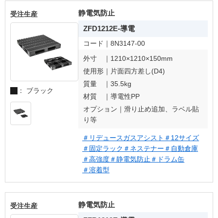
静電気防止
受注生産
ZFD1212E-導電
コード｜
8N3147-00
外寸 ｜
1210×1210×150mm
使用形｜
片面四方差し(D4)
質量 ｜
35.5kg
： ブラック
材質 ｜
導電性PP
オプション｜
滑り止め追加、ラベル貼
り等
＃リデュースガスアシスト
＃12サイズ
＃固定ラック
＃ネステナー
＃自動倉庫
＃高強度
＃静電気防止
＃ドラム缶
＃溶着型
静電気防止
受注生産