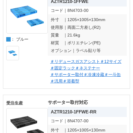
AZTR1210-1FFWE
コード｜
8N4703-00
外寸 ｜
1205×1005×130mm
使用形｜
両面二方差し(R2)
質量 ｜
21.6kg
： ブルー
材質 ｜
ポリエチレン(PE)
オプション｜
ラベル貼り等
＃リデュースガスアシスト
＃12サイズ
＃固定ラック
＃ネステナー
＃サポーター取付
＃冷凍冷蔵
＃一斗缶
＃汎用
＃溶着型
サポーター取付対応
受注生産
AZTR1210-1FFWE-RR
コード｜
8N4707-00
外寸 ｜
1205×1005×130mm