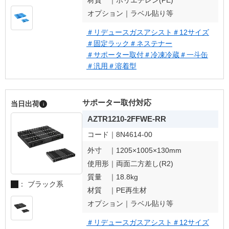
材質 ｜
ポリエチレン(PE)
オプション｜
ラベル貼り等
＃リデュースガスアシスト
＃12サイズ
＃固定ラック
＃ネステナー
＃サポーター取付
＃冷凍冷蔵
＃一斗缶
＃汎用
＃溶着型
サポーター取付対応
当日出荷
i
AZTR1210-2FFWE-RR
コード｜
8N4614-00
外寸 ｜
1205×1005×130mm
使用形｜
両面二方差し(R2)
質量 ｜
18.8kg
： ブラック系
材質 ｜
PE再生材
オプション｜
ラベル貼り等
＃リデュースガスアシスト
＃12サイズ