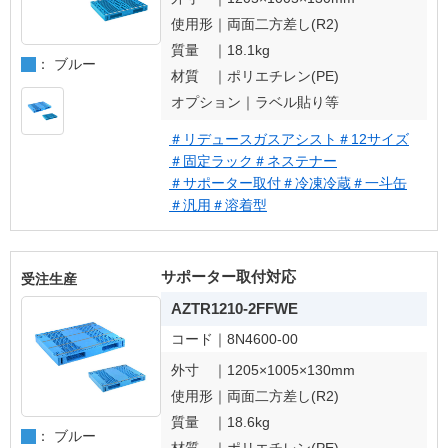
使用形｜
両面二方差し(R2)
質量 ｜
18.1kg
： ブルー
材質 ｜
ポリエチレン(PE)
オプション｜
ラベル貼り等
＃リデュースガスアシスト
＃12サイズ
＃固定ラック
＃ネステナー
＃サポーター取付
＃冷凍冷蔵
＃一斗缶
＃汎用
＃溶着型
サポーター取付対応
受注生産
AZTR1210-2FFWE
コード｜
8N4600-00
外寸 ｜
1205×1005×130mm
使用形｜
両面二方差し(R2)
質量 ｜
18.6kg
： ブルー