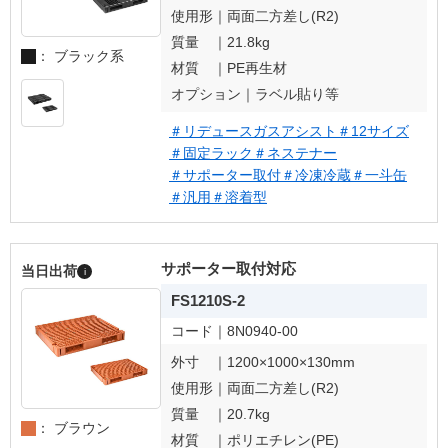
使用形｜
両面二方差し(R2)
質量 ｜
21.8kg
： ブラック系
材質 ｜
PE再生材
オプション｜
ラベル貼り等
＃リデュースガスアシスト
＃12サイズ
＃固定ラック
＃ネステナー
＃サポーター取付
＃冷凍冷蔵
＃一斗缶
＃汎用
＃溶着型
サポーター取付対応
当日出荷
i
FS1210S-2
コード｜
8N0940-00
外寸 ｜
1200×1000×130mm
使用形｜
両面二方差し(R2)
質量 ｜
20.7kg
： ブラウン
材質 ｜
ポリエチレン(PE)