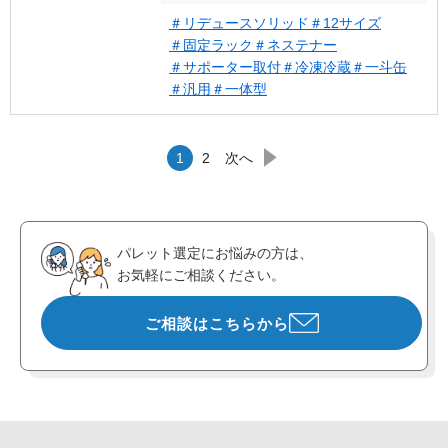
＃リデュースソリッド
＃12サイズ
＃固定ラック
＃ネステナー
＃サポーター取付
＃冷凍冷蔵
＃一斗缶
＃汎用
＃一体型
1
2
次へ
パレット選定にお悩みの方は、
お気軽にご相談ください。
ご相談はこちらから