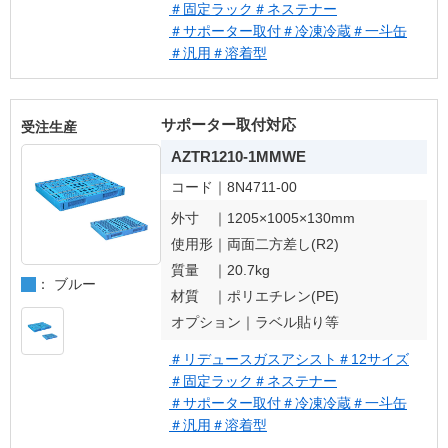
＃固定ラック
＃ネステナー
＃サポーター取付
＃冷凍冷蔵
＃一斗缶
＃汎用
＃溶着型
サポーター取付対応
受注生産
AZTR1210-1MMWE
コード｜
8N4711-00
外寸 ｜
1205×1005×130mm
使用形｜
両面二方差し(R2)
質量 ｜
20.7kg
： ブルー
材質 ｜
ポリエチレン(PE)
オプション｜
ラベル貼り等
＃リデュースガスアシスト
＃12サイズ
＃固定ラック
＃ネステナー
＃サポーター取付
＃冷凍冷蔵
＃一斗缶
＃汎用
＃溶着型