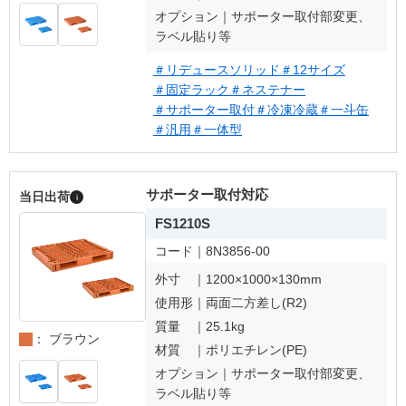
オプション｜
サポーター取付部変更、
ラベル貼り等
＃リデュースソリッド
＃12サイズ
＃固定ラック
＃ネステナー
＃サポーター取付
＃冷凍冷蔵
＃一斗缶
＃汎用
＃一体型
サポーター取付対応
当日出荷
i
FS1210S
コード｜
8N3856-00
外寸 ｜
1200×1000×130mm
使用形｜
両面二方差し(R2)
質量 ｜
25.1kg
： ブラウン
材質 ｜
ポリエチレン(PE)
オプション｜
サポーター取付部変更、
ラベル貼り等