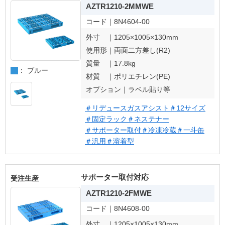
AZTR1210-2MMWE
コード｜
8N4604-00
外寸 ｜
1205×1005×130mm
使用形｜
両面二方差し(R2)
質量 ｜
17.8kg
： ブルー
材質 ｜
ポリエチレン(PE)
オプション｜
ラベル貼り等
＃リデュースガスアシスト
＃12サイズ
＃固定ラック
＃ネステナー
＃サポーター取付
＃冷凍冷蔵
＃一斗缶
＃汎用
＃溶着型
サポーター取付対応
受注生産
AZTR1210-2FMWE
コード｜
8N4608-00
外寸 ｜
1205×1005×130mm