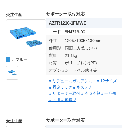
サポーター取付対応
受注生産
AZTR1210-1FMWE
コード｜
8N4719-00
外寸 ｜
1205×1005×130mm
使用形｜
両面二方差し(R2)
質量 ｜
21.1kg
： ブルー
材質 ｜
ポリエチレン(PE)
オプション｜
ラベル貼り等
＃リデュースガスアシスト
＃12サイズ
＃固定ラック
＃ネステナー
＃サポーター取付
＃冷凍冷蔵
＃一斗缶
＃汎用
＃溶着型
サポーター取付対応
受注生産